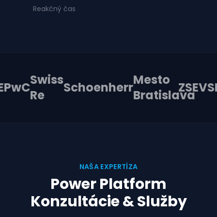
Reakčný čas
Swiss
Mesto
PwC
Schoenherr
ZSE
VSE
Re
Bratislava
NAŠA EXPERTÍZA
Power Platform
Konzultácie & Služby