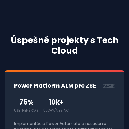
Úspešné projekty s Tech
Cloud
ZSE
Power Platform ALM pre ZSE
75%
10k+
UŠETRENÝ ČAS
ÚLOHY/MESIAC
Implementácia Power Automate a nasadenie